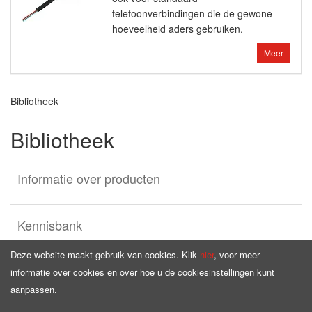
telefoonverbindingen die de gewone
hoeveelheid aders gebruiken.
Meer
Bibliotheek
Bibliotheek
Informatie over producten
Kennisbank
Deze website maakt gebruik van cookies. Klik
hier
, voor meer
informatie over cookies en over hoe u de cookiesinstellingen kunt
aanpassen.
Homepage
Aanbod