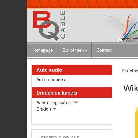
Homepage
Bibliotheek
Contact
Auto audio
Biblioth
Auto-antennes
Wik
Draden en kabels
Aansluitingskabels
Draden
Lintkabels en hun