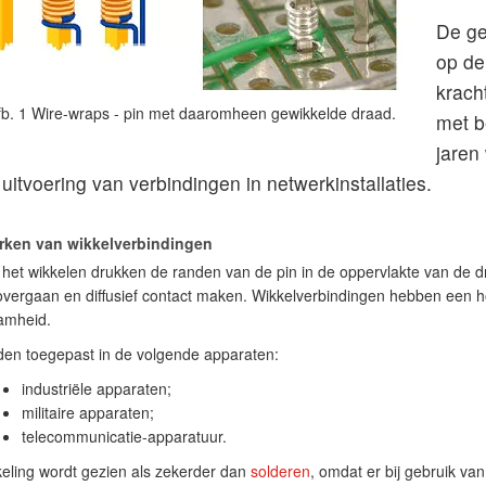
De ge
op de
krach
fb. 1 Wire-wraps - pin met daaromheen gewikkelde draad.
met b
jaren
uitvoering van verbindingen in netwerkinstallaties.
ken van wikkelverbindingen
 het wikkelen drukken de randen van de pin in de oppervlakte van de 
overgaan en diffusief contact maken. Wikkelverbindingen hebben een 
amheid.
en toegepast in de volgende apparaten:
industriële apparaten;
militaire apparaten;
telecommunicatie-apparatuur.
ling wordt gezien als zekerder dan
solderen
, omdat er bij gebruik v