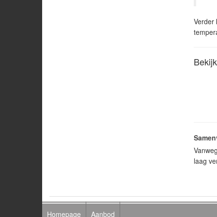
Verder
tempera
Bekijk
Samenv
Vanwege
laag v
Homepage
Aanbod