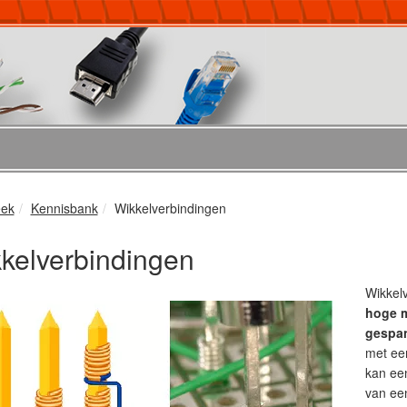
eek
Kennisbank
Wikkelverbindingen
kelverbindingen
Wikkel
hoge m
gespan
met ee
kan ee
van een