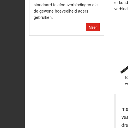
er koud
standaard telefoonverbindingen die
verbind
de gewone hoeveelheid aders
gebruiken.
Meer
f
w
me
va
dr