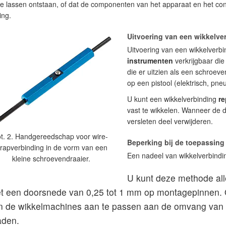
e lassen ontstaan, of dat de componenten van het apparaat en het con
ing.
Uitvoering van een wikkelve
Uitvoering van een wikkelverb
instrumenten
verkrijgbaar di
die er uitzien als een schroeve
op een pistool (elektrisch, pne
U kunt een wikkelverbinding
re
vast te wikkelen. Wanneer de 
versleten deel verwijderen.
ot. 2. Handgereedschap voor wire-
Beperking bij de toepassing
rapverbinding in de vorm van een
Een nadeel van wikkelverbindin
kleine schroevendraaier.
U kunt deze methode all
t een doorsnede van 0,25 tot 1 mm op montagepinnen. O
n de wikkelmachines aan te passen aan de omvang van 
aden.