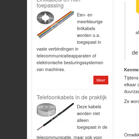
toepassing
Een- en
meerkleurige
lintkabels
a
worden o.a.
toegepast in
vaste verbindingen in
de 
telecommunicatieapparaten of
elektronische besturingssystemen
van machines.
Kenmer
Tijdens
Meer
elkaar 
duurza
Telefoonkabels in de praktijk
Ze word
Deze kabels
worden niet
alleen
toegepast in de
Omwikke
telecommunicatie, maar ook voor