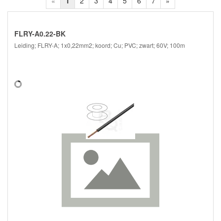
«
1
2
3
4
5
6
7
»
FLRY-A0.22-BK
Leiding; FLRY-A; 1x0,22mm2; koord; Cu; PVC; zwart; 60V; 100m