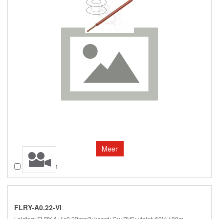
Meer
Vergelijken
FLRY-A0.22-VI
Leiding; FLRY-A; 1x0,22mm2; koord; Cu; PVC; violet; 60V; 100m