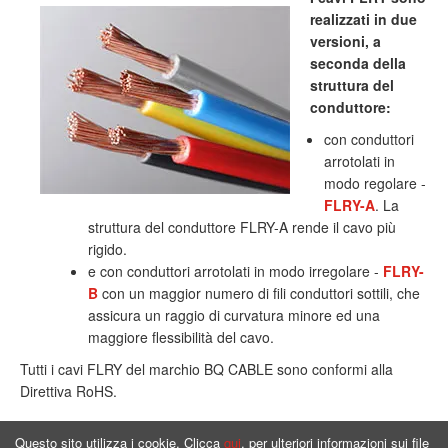
realizzati in due
versioni, a
seconda della
struttura del
conduttore:
con conduttori
arrotolati in
modo regolare -
FLRY-A
. La
struttura del conduttore FLRY-A rende il cavo più
rigido.
e con conduttori arrotolati in modo irregolare -
FLRY-
B
con un maggior numero di fili conduttori sottili, che
assicura un raggio di curvatura minore ed una
maggiore flessibilità del cavo.
Tutti i cavi FLRY del marchio BQ CABLE sono conformi alla
Direttiva RoHS.
Questo sito utilizza i cookie. Clicca
qui
, per ulteriori informazioni sui file