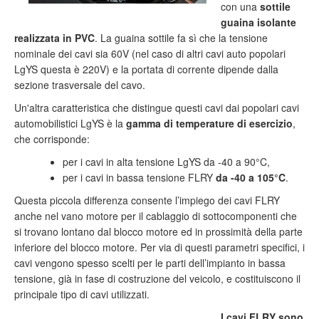
con una
sottile
guaina isolante
realizzata in PVC
. La guaina sottile fa sì che la tensione
nominale dei cavi sia 60V (nel caso di altri cavi auto popolari
LgYS questa è 220V) e la portata di corrente dipende dalla
sezione trasversale del cavo.
Un'altra caratteristica che distingue questi cavi dai popolari cavi
automobilistici LgYS è la
gamma di temperature di esercizio
,
che corrisponde:
per i cavi in alta tensione LgYS da -40 a 90°C,
per i cavi in bassa tensione FLRY
da -40 a 105°C
.
Questa piccola differenza consente l’impiego dei cavi FLRY
anche nel vano motore per il cablaggio di sottocomponenti che
si trovano lontano dal blocco motore ed in prossimità della parte
inferiore del blocco motore. Per via di questi parametri specifici, i
cavi vengono spesso scelti per le parti dell’impianto in bassa
tensione, già in fase di costruzione del veicolo, e costituiscono il
principale tipo di cavi utilizzati.
I cavi FLRY sono