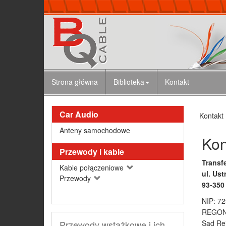
Strona główna
Biblioteka
Kontakt
Car Audio
Kontakt
Anteny samochodowe
Kon
Przewody i kable
Transfe
Kable połączeniowe
ul. Us
Przewody
93-350
NIP: 7
REGON
Przewody wstążkowe i ich
Sąd Re