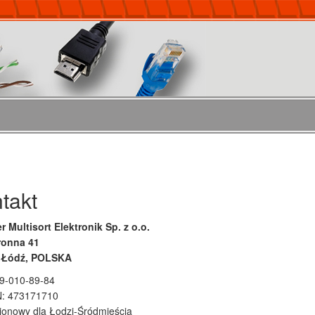
takt
r Multisort Elektronik Sp. z o.o.
tronna 41
 Łódź, POLSKA
29-010-89-84
: 473171710
jonowy dla Łodzi-Śródmieścia