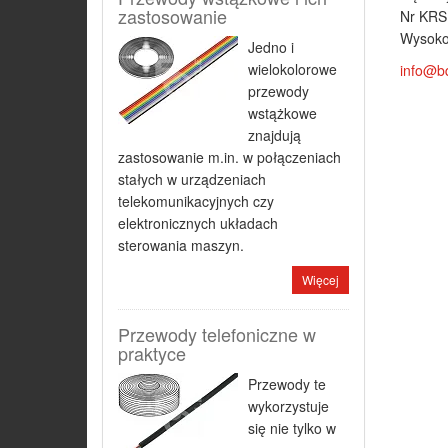
zastosowanie
Nr KRS
Wysoko
Jedno i
wielokolorowe
info@b
przewody
wstążkowe
znajdują
zastosowanie m.in. w połączeniach
stałych w urządzeniach
telekomunikacyjnych czy
elektronicznych układach
sterowania maszyn.
Więcej
Przewody telefoniczne w
praktyce
Przewody te
wykorzystuje
się nie tylko w