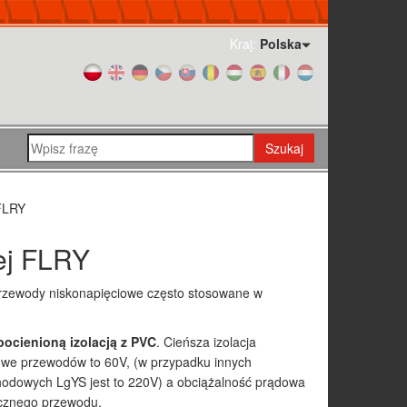
Kraj:
Polska
Szukaj
FLRY
ej FLRY
rzewody niskonapięciowe często stosowane w
pocienioną izolacją z PVC
. Cieńsza izolacja
owe przewodów to 60V, (w przypadku innych
dowych LgYS jest to 220V) a obciążalność prądowa
ecznego przewodu.