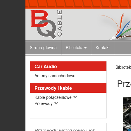
Strona główna
Biblioteka
Kontakt
Car Audio
Bibliote
Anteny samochodowe
Prz
Przewody i kable
Kable połączeniowe
Przewody
Przewody wstążkowe i ich