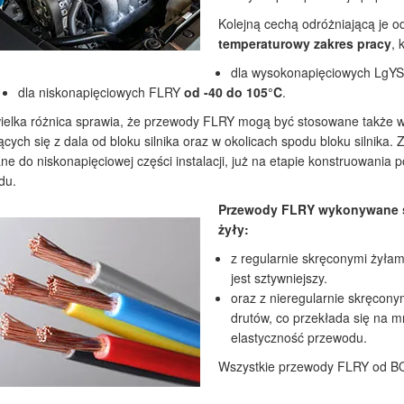
Kolejną cechą odróżniającą je
temperaturowy zakres pracy
, 
dla wysokonapięciowych LgYS
dla niskonapięciowych FLRY
od -40 do 105°C
.
ielka różnica sprawia, że przewody FLRY mogą być stosowane także 
ących się z dala od bloku silnika oraz w okolicach spodu bloku silnika
ne do niskonapięciowej części instalacji, już na etapie konstruowani
du.
Przewody FLRY wykonywane s
żyły:
z regularnie skręconymi żyłam
jest sztywniejszy.
oraz z nieregularnie skręcony
drutów, co przekłada się na m
elastyczność przewodu.
Wszystkie przewody FLRY od B