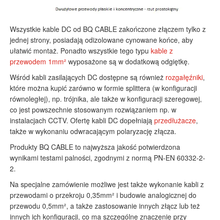
Wszystkie kable DC od BQ CABLE zakończone złączem tylko z
jednej strony, posiadają odizolowane cynowane końce, aby
ułatwić montaż. Ponadto wszystkie tego typu
kable z
przewodem 1mm²
wyposażone są w dodatkową odgiętkę.
Wśród kabli zasilających DC dostępne są również
rozgałęźniki
,
które można kupić zarówno w formie splittera (w konfiguracji
równoległej), np. trójnika, ale także w konfiguracji szeregowej,
co jest powszechnie stosowanym rozwiązaniem np. w
instalacjach CCTV. Ofertę kabli DC dopełniają
przedłużacze
,
także w wykonaniu odwracającym polaryzację złącza.
Produkty BQ CABLE to najwyższa jakość potwierdzona
wynikami testami palności, zgodnymi z normą PN-EN 60332-2-
2.
Na specjalne zamówienie możliwe jest także wykonanie kabli z
przewodami o przekroju 0,35mm² i budowie analogicznej do
przewodu 0,5mm², a także zastosowanie innych złącz lub też
innych ich konfiguracji, co ma szczególne znaczenie przy