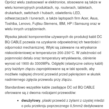
Oprócz wielu zastosowań w elektronice, stosowane są także w
wielu komercyjnych produktach, np. routerach, tabletach,
drukarkach, switchach i hubach, oświetleniu LED,
odtwarzaczach i tunerach, a także laptopach firm Acer, Asus,
Toshiba, Lenovo, Fujitsu-Siemens, IBM, HP i Samsung oraz w
wielu innych urządzeniach.
Wysoka jakość komponentów używanych do produkcji kabli DC
BQ CABLE pozwala na uzyskanie odpowiedniej ich twardości i
odporności mechanicznej. Wtyki są zalewane na wtryskarce
niskociśnieniowej w temperaturze 200-230°C. W zależności od
pojemności detalu oraz temperatury wtryskiwania, ciśnienie
wynosi od 1900 do 3300MPa. Odgiętki (elastyczne osłony kabli)
przy każdym złączu zaprojektowane są w taki sposób, aby
możliwie najlepiej chronić przewód przed pęknięciem w skutek
nadmiernego zgięcia przewodu przy złączu.
Standardowo wszystkie kable zasilające DC od BQ CABLE
oferowane są z dwoma rodzajami przewodów:
dwużyłowy
, płaski przewód z żyłami z czystej miedzi
o polu przekroju poprzecznego 0,5mm2 dedykowane