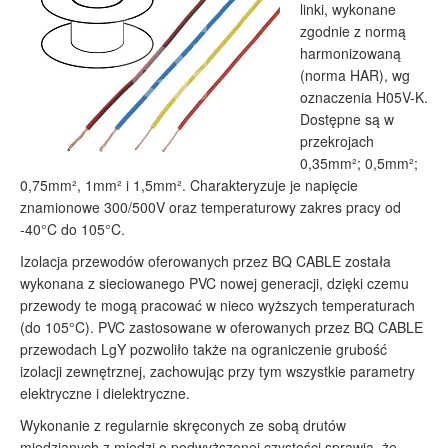
linki, wykonane
zgodnie z normą
harmonizowaną
(norma HAR), wg
oznaczenia H05V-K.
Dostępne są w
przekrojach
0,35mm²; 0,5mm²;
0,75mm², 1mm² i 1,5mm². Charakteryzuje je napięcie
znamionowe 300/500V oraz temperaturowy zakres pracy od
-40°C do 105°C.
Izolacja przewodów oferowanych przez BQ CABLE została
wykonana z sieciowanego PVC nowej generacji, dzięki czemu
przewody te mogą pracować w nieco wyższych temperaturach
(do 105°C). PVC zastosowane w oferowanych przez BQ CABLE
przewodach LgY pozwoliło także na ograniczenie grubość
izolacji zewnętrznej, zachowując przy tym wszystkie parametry
elektryczne i dielektryczne.
Wykonanie z regularnie skręconych ze sobą drutów
miedzianych z miedzi o podwyższonej czystości sprawia, że