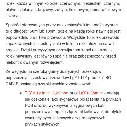
rolek, każda w innym kolorze: czerwonym, niebieskim, czarnym,
białym, zielonym, brązowy, żółtym, fioletowym, pomarańczowym
i szarym.
Spośród oferowanych przez nas zestawów klient może wybrać
te o długości 50m lub 100m, gdzie na każdą rolkę nawinięte jest
odpowiednio 5m i 10m przewodu. Wszystkie 10 rolek przewodu
zapakowanych jest estetycznie w folie, a rolki ułożone są w 1
rzędzie. Dzięki precyzyjnym przewijarkom kabel na każdej z
rolek nawinięty jest równo i spójnie oraz zabezpieczony przed
niekontrolowanym rozwinięciem.
Ze względu na szeroką gamę dostępnych przekrojów
poprzecznych, zestawy przewodów LgY i TLY produkcji BQ
CABLE posiadają szeroki wachlarz zastosowań:
TLY 0,12 mm²
,
0,22mm²
oraz
LgY 0,35mm²
- nadają
się doskonale jako sygnałowe połączenia na płytkach
PCB oraz do wykonywania sygnałowych kabli
połączeniowych np. ze złączami kołkowymi, do płytek
ewaluacyjnych, testowych czy prototypowych
płytkach stykowych;