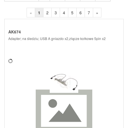
«
1
2
3
4
5
6
7
»
AK674
Adapter; na śledziu; USB A gniazdo x2,złącze kołkowe 5pin x2