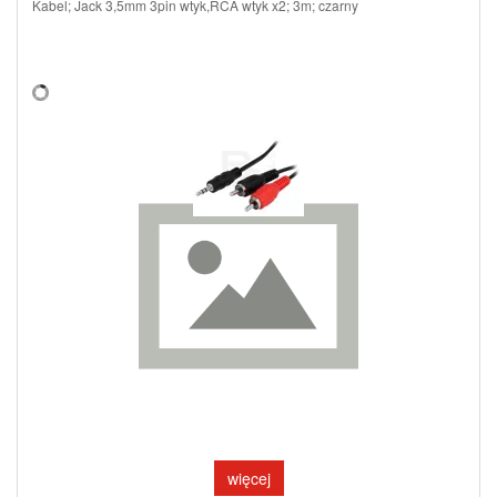
Kabel; Jack 3,5mm 3pin wtyk,RCA wtyk x2; 3m; czarny
więcej