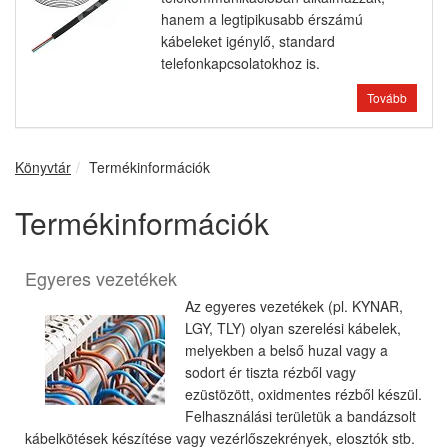
hanem a legtipikusabb érszámú
kábeleket igénylő, standard
telefonkapcsolatokhoz is.
Tovább
Könyvtár
Termékinformációk
Termékinformációk
Egyeres vezetékek
Az egyeres vezetékek (pl. KYNAR,
LGY, TLY) olyan szerelési kábelek,
melyekben a belső huzal vagy a
sodort ér tiszta rézből vagy
ezüstözött, oxidmentes rézből készül.
Felhasználási területük a bandázsolt
kábelkötések készítése vagy vezérlőszekrények, elosztók stb.