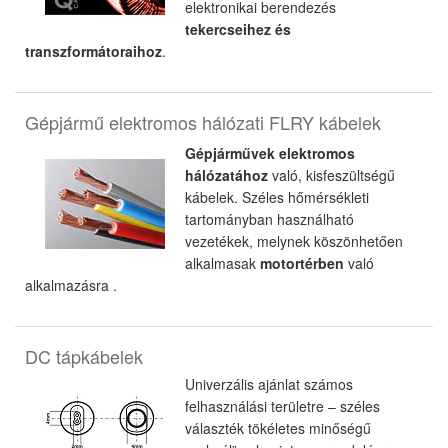
elektronikai berendezés
tekercseihez és
transzformátoraihoz
.
Gépjármű elektromos hálózati FLRY kábelek
Gépjárművek elektromos
hálózatához
való, kisfeszültségű
kábelek. Széles hőmérsékleti
tartományban használható
vezetékek, melynek köszönhetően
alkalmasak
motortérben
való
alkalmazásra .
DC tápkábelek
Univerzális ajánlat számos
felhasználási területre – széles
választék tökéletes minőségű