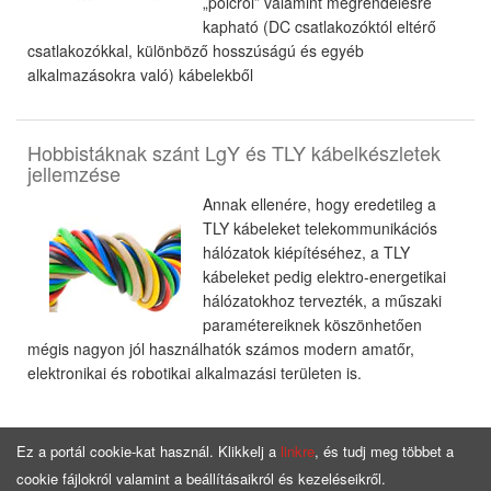
„polcról” valamint megrendelésre
kapható (DC csatlakozóktól eltérő
csatlakozókkal, különböző hosszúságú és egyéb
alkalmazásokra való) kábelekből
Hobbistáknak szánt LgY és TLY kábelkészletek
jellemzése
Annak ellenére, hogy eredetileg a
TLY kábeleket telekommunikációs
hálózatok kiépítéséhez, a TLY
kábeleket pedig elektro-energetikai
hálózatokhoz tervezték, a műszaki
paramétereiknek köszönhetően
mégis nagyon jól használhatók számos modern amatőr,
elektronikai és robotikai alkalmazási területen is.
Ez a portál cookie-kat használ. Klikkelj a
linkre
, és tudj meg többet a
cookie fájlokról valamint a beállításaikról és kezeléseikről.
Főoldal
Ajánlat