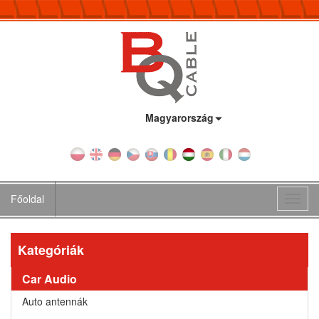
Ország:
Magyarország
Főoldal
Toggl
navig
Kategóriák
Car Audio
Auto antennák