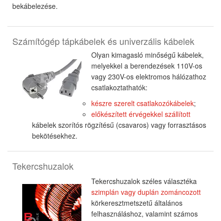
bekábelezése.
Számítógép tápkábelek és univerzális kábelek
Olyan kimagasló minőségű kábelek,
melyekkel a berendezések 110V-os
vagy 230V-os elektromos hálózathoz
csatlakoztathatók:
készre szerelt csatlakozókábelek
;
előkészített érvégekkel szállított
kábelek szorítós rögzítésű (csavaros) vagy forrasztásos
bekötésekhez.
Tekercshuzalok
Tekercshuzalok széles választéka
szimplán vagy duplán zománcozott
körkeresztmetszetű általános
felhasználáshoz, valamint számos