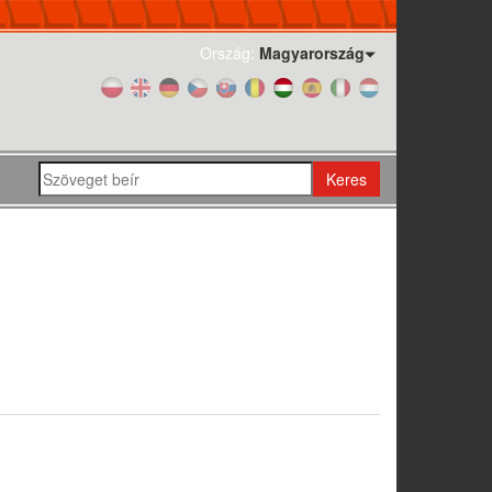
Ország:
Magyarország
Keres