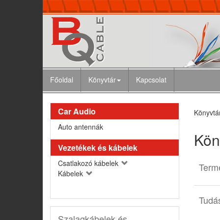
Főoldal
Könyvtár
Kapcsolat
Car Audio
Könyvtá
Auto antennák
Kön
Vezetékek és kábelek
Csatlakozó kábelek
Term
Kábelek
Tudá
Szalagkábelek és