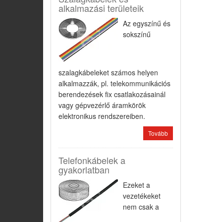
alkalmazási területeik
Az egyszínű és
sokszínű
szalagkábeleket számos helyen
alkalmazzák, pl. telekommunikációs
berendezések fix csatlakozásainál
vagy gépvezérlő áramkörök
elektronikus rendszereiben.
Tovább
Telefonkábelek a
gyakorlatban
Ezeket a
vezetékeket
nem csak a