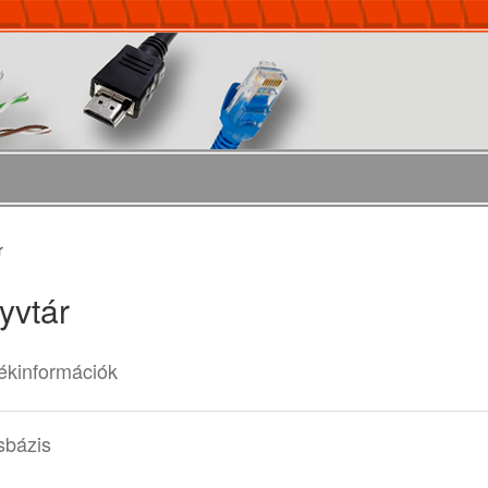
r
yvtár
ékinformációk
sbázis