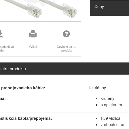
Ceny
produktovú
Vytlač
Opýtajte sa na
rtu
produkt
etre produktu
 prepojovacieho kábla:
telefónny
zia:
krútený
s opletením
štrukcia kábla/prepojenia:
RJ9 vidlica
z oboch strán