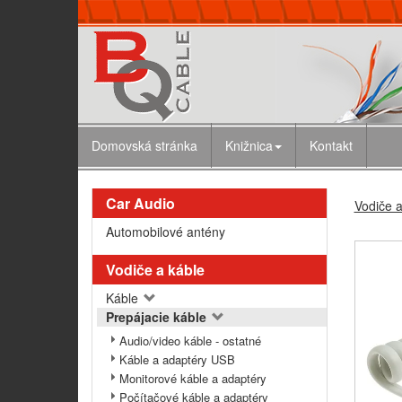
Domovská stránka
Knižnica
Kontakt
Car Audio
Vodiče a
Automobilové antény
Vodiče a káble
Káble
Prepájacie káble
Audio/video káble - ostatné
Káble a adaptéry USB
Monitorové káble a adaptéry
Počítačové káble a adaptéry