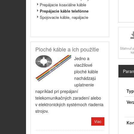
Prepájacie koaxiálne káble
Prepájacie káble telefónne
Spojovacie káble, napájacie
Ploché káble a ich použitie
Stiahnuť 
ka
Jedno a
viacžilové
Param
ploché káble
nachádzajú
uplatnenie
Typ
napríklad pri prepájaní
telekomunikačných zaradení alebo
Ver
v elektronických systémoch riadenia
strojov.
Viac
Kon