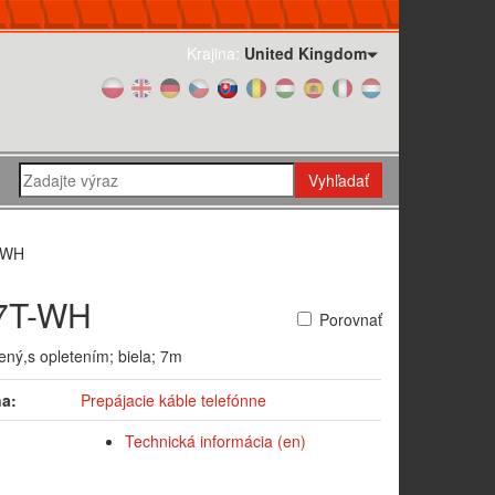
Krajina:
United Kingdom
Vyhľadať
-WH
7T-WH
Porovnať
tený,s opletením; biela; 7m
na:
Prepájacie káble telefónne
Technická informácia (en)