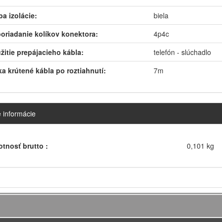
ba izolácie:
biela
oriadanie kolíkov konektora:
4p4c
žitie prepájacieho kábla:
telefón - slúchadlo
ka krútené kábla po roztiahnutí:
7m
e informácie
tnosť brutto :
0,101 kg