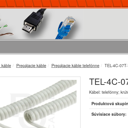
 káble
Prepájacie káble
Prepájacie káble telefónne
TEL-4C-07T
TEL-4C-0
Kábel: telefónny; krú
Produktová skupi
Súvisiace súbory: