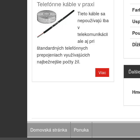
Telefónne káble v praxi
Far
Tieto káble sa
nepoužívajú iba
Usp
v
Pou
telekomunikácii
ale aj pri
Dĺž
štandardných telefónnych
prepojeniach využívajúcich
najbežnejšie počty žíl.
Ďalši
Viac
Hmo
Domovská stránka
Ponuka