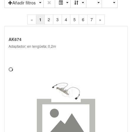
Añadir filtros
«
1
2
3
4
5
6
7
»
AK674
Adaptador; en lengüeta; 0,2m