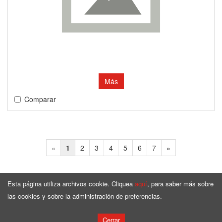
Más
Comparar
«
1
2
3
4
5
6
7
»
Esta página utiliza archivos cookie. Cliquea
aquí
, para saber más sobre
las cookies y sobre la administración de preferencias.
Página de Inicio
Surtido
Cerrar
Copyright © by
bqcable