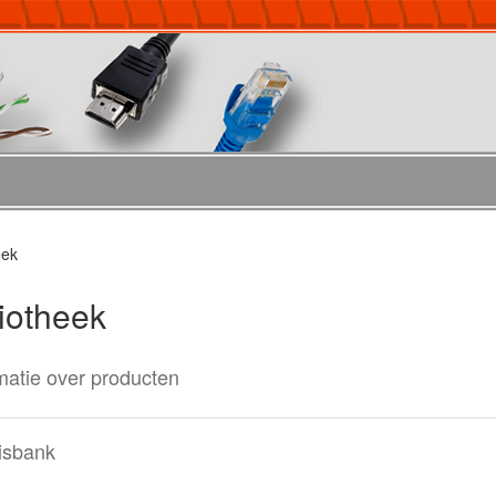
eek
liotheek
matie over producten
isbank