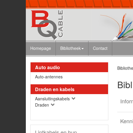
Homepage
Bibliotheek
Contact
Auto audio
Biblioth
Auto-antennes
Bib
Draden en kabels
Aansluitingskabels
Infor
Draden
Kenn
Lintkabels en hun