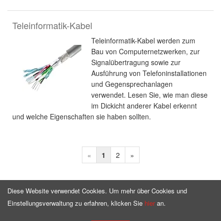
Teleinformatik-Kabel
Teleinformatik-Kabel werden zum
Bau von Computernetzwerken, zur
Signalübertragung sowie zur
Ausführung von Telefoninstallationen
und Gegensprechanlagen
verwendet. Lesen Sie, wie man diese
im Dickicht anderer Kabel erkennt
und welche Eigenschaften sie haben sollten.
«
1
2
»
Diese Website verwendet Cookies. Um mehr über Cookies und
Einstellungsverwaltung zu erfahren, klicken Sie
hier
an.
Homepage
Angebot